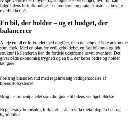
Nogle værksteder tilbyder også digitale servicebøger, hvor du kan
følge bilens historik online – en moderne og praktisk måde at bevare
overblikket på.
En bil, der holder – og et budget, der
balancerer
At eje en bil er forbundet med udgifter, men de behøver ikke at komme
som chok. Med en plan for vedligeholdelse, en fast bilkonto og lidt
struktur i kalenderen kan du fordele udgifterne jævnt over året. Det
giver både økonomisk tryghed og en bil, der kører bedre og holder
længere.
Forlæng bilens levetid med regelmæssig vedligeholdelse af
brændstofsystemet
Brug instrumentpanelet som din guide til bilens vedligeholdelse
Regenerativ bremsning forklaret – sådan virker teknologien i el- og
hybridbiler