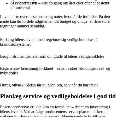
Serviceeftersyn
– ofte én gang om året eller efter et bestemt
kilometertal.
Lav en liste over disse poster og noter, hvornår de forfalder. På den
måde kan du fordele udgifterne i dit budget og undgå, at flere store
regninger rammer samtidig.
Forlæng bilens levetid med regelmæssig vedligeholdelse af
brændstofsystemet
Brug instrumentpanelet som din guide til bilens vedligeholdelse
Regenerativ bremsning forklaret – sådan virker teknologien i el- og
hybridbiler
Hurtig bilvask: Sådan får du bilen ren, selv når du har travlt
Planlæg service og vedligeholdelse i god tid
Et serviceeftersyn er ikke kun en formalitet – det er en investering i
bilens levetid. Ved at følge producentens serviceplan mindsker du
risikoen for dyre reparationer senere. Mange værksteder tilbyder