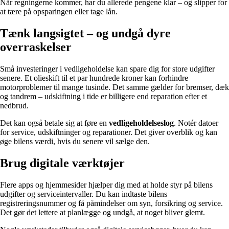
Når regningerne kommer, har du allerede pengene klar – og slipper for
at tære på opsparingen eller tage lån.
Tænk langsigtet – og undgå dyre
overraskelser
Små investeringer i vedligeholdelse kan spare dig for store udgifter
senere. Et olieskift til et par hundrede kroner kan forhindre
motorproblemer til mange tusinde. Det samme gælder for bremser, dæk
og tandrem – udskiftning i tide er billigere end reparation efter et
nedbrud.
Det kan også betale sig at føre en
vedligeholdelseslog
. Notér datoer
for service, udskiftninger og reparationer. Det giver overblik og kan
øge bilens værdi, hvis du senere vil sælge den.
Brug digitale værktøjer
Flere apps og hjemmesider hjælper dig med at holde styr på bilens
udgifter og serviceintervaller. Du kan indtaste bilens
registreringsnummer og få påmindelser om syn, forsikring og service.
Det gør det lettere at planlægge og undgå, at noget bliver glemt.