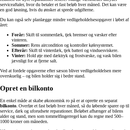
serviceaftaler, hvor du betaler et fast beløb hver måned. Det kan være
en god løsning, hvis du ønsker at sprede udgifterne.
Du kan også selv planlægge mindre vedligeholdelsesopgaver i løbet af
året:
Forår:
Skift til sommerdæk, tjek bremser og væsker efter
vinteren.
Sommer:
Rens aircondition og kontroller kølesystemet.
Efterår:
Skift til vinterdæk, tjek batteri og vinduesviskere.
Vinter:
Hold øje med dæktryk og frostvæske, og vask bilen
jævnligt for at fjerne salt.
Ved at fordele opgaverne efter sæson bliver vedligeholdelsen mere
overskuelig – og bilen holder sig i bedre stand.
Opret en bilkonto
En enkel måde at skabe økonomisk ro på er at oprette en separat
bilkonto
. Overfør et fast beløb hver måned, så du løbende sparer op til
service, dæk og uforudsete reparationer. Beløbet afhænger af bilens
alder og stand, men som tommelfingerregel kan du regne med 500–
1000 kroner om måneden.