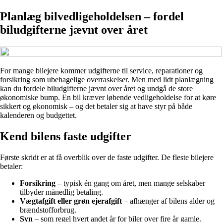
Planlæg bilvedligeholdelsen – fordel
biludgifterne jævnt over året
For mange bilejere kommer udgifterne til service, reparationer og
forsikring som ubehagelige overraskelser. Men med lidt planlægning
kan du fordele biludgifterne jævnt over året og undgå de store
økonomiske bump. En bil kræver løbende vedligeholdelse for at køre
sikkert og økonomisk – og det betaler sig at have styr på både
kalenderen og budgettet.
Kend bilens faste udgifter
Første skridt er at få overblik over de faste udgifter. De fleste bilejere
betaler:
Forsikring
– typisk én gang om året, men mange selskaber
tilbyder månedlig betaling.
Vægtafgift eller grøn ejerafgift
– afhænger af bilens alder og
brændstofforbrug.
Syn
– som regel hvert andet år for biler over fire år gamle.