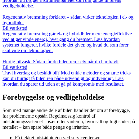
hvordan du bruger instrumentpanelet som din guide til bilens
vedligeholdelse.
Regenerativ bremsning forklaret – sådan virker teknologien i el- og
hybridbiler
Bil værksted
Regenerativ bremsning gør el- og hybridbiler mere energieffektive
ved at genvinde energi, hver gang du bremser. Læs hvordan
systemet fungerer, hvilke fordele det giver, og hvad du som fører
skal vide om teknologien.
Hurtig bilvask: Sådan får du bilen ren, selv når du har travlt
Bil værksted
Travl hverdag og beskidt bil? Med enkle metoder og smarte tricks
kan du hurtigt få bilen ren både udvendigt og indvendigt. Læs
hvordan du sparer tid uden at gå på kompromis med resultatet.
Forebyggelse og vedligeholdelse
Som med mange andre dele af bilen handler det om at forebygge,
før problemerne opstår. Regelmæssig kontrol af
udstødningssystemet – især efter vinteren, hvor salt og fugt slider på
metallet – kan spare både penge og irritation.
Få tjekket udstødningen ved serviceeftersyn.