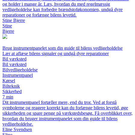
og holder i mange år. Læs, hvordan du med regelmæssig
vedligeholdelse kan forbedre brændstoføkonomien, undgå dyre
reparationer og forlænge bilens levetid.
Stine Bjerre
Stine
Bjerre
Brug instrumentpanelet som din guide til bilens vedligeholdelse
Lær at aflæse bilens signaler og undgå dyre reparationer
Bil værksted
Bil værksted
Bilvedligeholdelse
Instrumentpanel
Kørsel
Bilteknik
Sikkerhed
7 min
Dit instrumentpanel fortæller mere, end du tror. Ved at forstå
symbolerne og reagere korrekt kan du forlænge bilens levetid, øge
sikkerheden og spare penge på værkstedsbesøg. Få overblikket over,
hvordan du bruger instrumentpanelet som din guide til bilens
vedligeholdelse.
Eline Svendsen
Eline