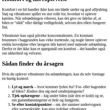
Komfort i en bil handler ikke kun om bløde sæder og god affjedring.
Støj og vibrationer spiller en stor rolle for, hvordan vi oplever
kørslen. Når udstødningen vibrerer, kan det give en følelse af, at
bilen er “slidt” eller dårligt vedligeholdt, selvom den ellers fungerer
fint.
Vibrationer kan også påvirke koncentrationen. En konstant
brummen i baggrunden kan virke trættende, og nogle førere oplever
endda hovedpine efter længere tids kørsel med støjende udstødning.
Derfor er det ikke kun et spørgsmål om komfort – det handler også
om sikkerhed og velvære.
Sådan finder du årsagen
Hvis du oplever vibrationer fra udstødningen, kan du selv foretage
en hurtig kontrol:
Lyt og mærk
– hvor kommer lyden fra? For- eller bagenden
af bilen? Ændrer den sig med omdrejningerne?
Tjek ophængene
– kig under bilen (når den er kold) og se,
om gummibøsningerne er hele og fastgjorte.
Se efter kontaktpunkter
– rør, der rammer undervognen
eller varmeskjolde, kan give tydelige vibrationer.