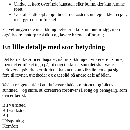
Undgå at køre over høje kantsten eller bump, der kan ramme
røret.
Udskift slidte ophæng i tide – de koster som regel ikke meget,
men gør en stor forskel.
En velfungerende udstødning betyder ikke kun mindre støj, men
også bedre motorpræstation og lavere brændstofforbrug.
En lille detalje med stor betydning
Det kan virke som en bagatel, når udstødningen vibrerer en smule,
men det er ofte et tegn på, at noget ikke er, som det skal være.
Udover at påvirke komforten i kabinen kan vibrationerne på sigt
føre til revner, utætheder og øget slid på andre dele af bilen.
Ved at reagere i tide kan du bevare både komforten og bilens
sundhed – og sikre, at køreturen forbliver så rolig og behagelig, som
den er tænkt.
Bil værksted
Bil værksted
Bil
Udstødning
Komfort