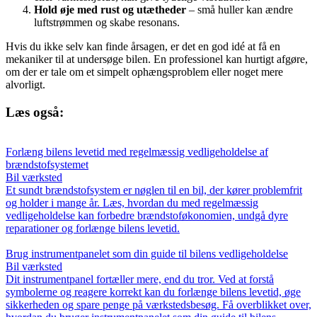
Hold øje med rust og utætheder
– små huller kan ændre
luftstrømmen og skabe resonans.
Hvis du ikke selv kan finde årsagen, er det en god idé at få en
mekaniker til at undersøge bilen. En professionel kan hurtigt afgøre,
om der er tale om et simpelt ophængsproblem eller noget mere
alvorligt.
Læs også:
Forlæng bilens levetid med regelmæssig vedligeholdelse af
brændstofsystemet
Bil værksted
Et sundt brændstofsystem er nøglen til en bil, der kører problemfrit
og holder i mange år. Læs, hvordan du med regelmæssig
vedligeholdelse kan forbedre brændstoføkonomien, undgå dyre
reparationer og forlænge bilens levetid.
Brug instrumentpanelet som din guide til bilens vedligeholdelse
Bil værksted
Dit instrumentpanel fortæller mere, end du tror. Ved at forstå
symbolerne og reagere korrekt kan du forlænge bilens levetid, øge
sikkerheden og spare penge på værkstedsbesøg. Få overblikket over,