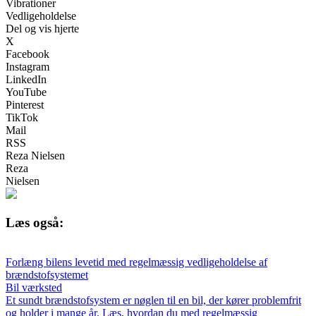
Vibrationer
Vedligeholdelse
Del og vis hjerte
X
Facebook
Instagram
LinkedIn
YouTube
Pinterest
TikTok
Mail
RSS
Reza Nielsen
Reza
Nielsen
Læs også:
Forlæng bilens levetid med regelmæssig vedligeholdelse af
brændstofsystemet
Bil værksted
Et sundt brændstofsystem er nøglen til en bil, der kører problemfrit
og holder i mange år. Læs, hvordan du med regelmæssig