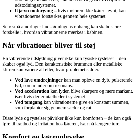
udstødningssystemet.
Ujævn motorgang
– hvis motoren ikke kører jævnt, kan
vibrationerne forstærkes gennem hele systemet.
Selv små ændringer i udstødningens ophæng kan skabe store
forskelle i, hvordan vibrationerne mærkes i kabinen.
Når vibrationer bliver til støj
En vibrerende udstødning giver ikke kun fysiske rystelser – den
skaber også lyd. Den karakteristiske brummen eller metalliske
klirren kan variere alt efter, hvor problemet sidder.
Ved lave omdrejninger
kan man opleve en dyb, pulserende
lyd, som minder om resonans.
Ved acceleration
kan lyden blive skarpere og mere markant,
især hvis der er utætheder i systemet.
Ved tomgang
kan vibrationerne give en konstant summen,
som forplanter sig gennem sæder og rat.
Disse lyde og rystelser påvirker ikke kun komforten – de kan også
føre til træthed og irritation hos føreren, især på længere ture.
Komfort og køreoplevelse