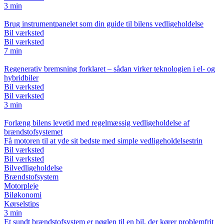
3 min
Brug instrumentpanelet som din guide til bilens vedligeholdelse
Bil værksted
Bil værksted
7 min
Regenerativ bremsning forklaret – sådan virker teknologien i el- og
hybridbiler
Bil værksted
Bil værksted
3 min
Forlæng bilens levetid med regelmæssig vedligeholdelse af
brændstofsystemet
Få motoren til at yde sit bedste med simple vedligeholdelsestrin
Bil værksted
Bil værksted
Bilvedligeholdelse
Brændstofsystem
Motorpleje
Biløkonomi
Kørselstips
3 min
Et sundt brændstofsystem er nøglen til en bil, der kører problemfrit