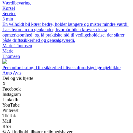
Værdibevaring
Kørsel
Service
3 min
En velholdt bil kører bedre, holder længere og mister mindre værdi.
Læs hvordan du genkender, hvornår bilen kræver ekstra
opmærksomhed, og få praktiske råd til vedligeholdelse, der sikrer
både driftssikkerhed og gensalgsværdi.
Marie Thomsen
Marie
Thomsen
Personforsikring: Din sikkerhed i livetsuforudsigelige øjeblikke
Auto Avis
Del og vis hjerte
X
Facebook
Instagram
LinkedIn
YouTube
Pinterest
TikTok
Mail
RSS
© Alt indhold tilhører rettighedshaver.