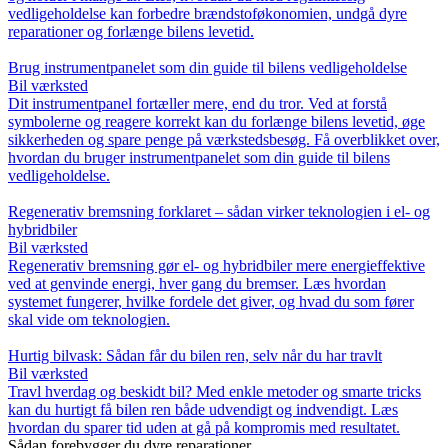
vedligeholdelse kan forbedre brændstoføkonomien, undgå dyre
reparationer og forlænge bilens levetid.
Brug instrumentpanelet som din guide til bilens vedligeholdelse
Bil værksted
Dit instrumentpanel fortæller mere, end du tror. Ved at forstå
symbolerne og reagere korrekt kan du forlænge bilens levetid, øge
sikkerheden og spare penge på værkstedsbesøg. Få overblikket over,
hvordan du bruger instrumentpanelet som din guide til bilens
vedligeholdelse.
Regenerativ bremsning forklaret – sådan virker teknologien i el- og
hybridbiler
Bil værksted
Regenerativ bremsning gør el- og hybridbiler mere energieffektive
ved at genvinde energi, hver gang du bremser. Læs hvordan
systemet fungerer, hvilke fordele det giver, og hvad du som fører
skal vide om teknologien.
Hurtig bilvask: Sådan får du bilen ren, selv når du har travlt
Bil værksted
Travl hverdag og beskidt bil? Med enkle metoder og smarte tricks
kan du hurtigt få bilen ren både udvendigt og indvendigt. Læs
hvordan du sparer tid uden at gå på kompromis med resultatet.
Sådan forebygger du dyre reparationer