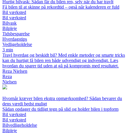
Hurtig bilvask: Sådan får du bilen ren, selv når du har travlt
Få bilen til at skinne på rekordtid – også når kalenderen er fuld
Bil værksted
Bil værksted
Bilvask
Bilpleje
Tidsbesparelse
Hverdagstips
Vedligeholdelse
3 min
Travl hverdag og beskidt bil? Med enkle metoder og smarte tricks
kan du hurtigt få bilen ren både udvendigt og indvendigt. Læs
hvordan du sparer tid uden at gå på kompromis med resultatet.
Reza Nielsen
Reza
Nielsen
Hvornår kræver bilen ekstra opmærksomhed? Sådan bevarer du
dens værdi bedst muligt
Sådan opdager du tidligt tegn på slid og holder bilen i topform
Bil værksted
Bil værksted
Bilvedligeholdelse
Bilpleje