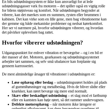
En bils udstødningssystem er ikke kun ansvarligt for at lede
udstødningsgasser væk fra motoren – det spiller også en vigtig rolle
for bilens støjniveau og komfort. Når udstødningen begynder at
vibrere, kan det mærkes som en summen, rysten eller brummen i
kabinen. Det kan virke som en lille gene, men bag vibrationerne kan
der gemme sig både mekaniske problemer og nedsat kørekomfort.
Her ser vi nærmere på, hvorfor udstødningen vibrerer, og hvordan
det påvirker oplevelsen bag rattet.
Hvorfor vibrerer udstødningen?
Udgangspunktet for enhver vibration er bevægelse – og i en bil er
der masser af det. Motoren, gearkassen og udstødningssystemet
arbejder tæt sammen, og selv små ubalancer kan forplante sig
gennem karrosseriet.
De mest almindelige årsager til vibrationer i udstødningen er:
Løse ophæng eller beslag
– udstødningsrøret holdes på plads
af gummibøsninger og metalbeslag. Hvis de bliver slidte eller
knækker, kan røret bevæge sig mere end normalt.
Skæv eller beskadiget udstødning
– et slag mod et fartbump
eller en kantsten kan bøje røret, så det rammer undervognen.
Defekte motorophæng
– når motoren ikke længere er
ordentligt afbalanceret, kan dens bevægelser overføres til