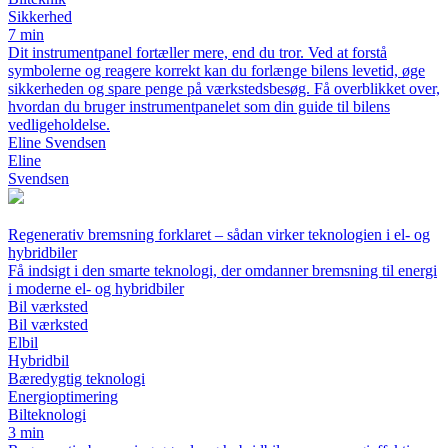
Sikkerhed
7 min
Dit instrumentpanel fortæller mere, end du tror. Ved at forstå
symbolerne og reagere korrekt kan du forlænge bilens levetid, øge
sikkerheden og spare penge på værkstedsbesøg. Få overblikket over,
hvordan du bruger instrumentpanelet som din guide til bilens
vedligeholdelse.
Eline Svendsen
Eline
Svendsen
Regenerativ bremsning forklaret – sådan virker teknologien i el- og
hybridbiler
Få indsigt i den smarte teknologi, der omdanner bremsning til energi
i moderne el- og hybridbiler
Bil værksted
Bil værksted
Elbil
Hybridbil
Bæredygtig teknologi
Energioptimering
Bilteknologi
3 min