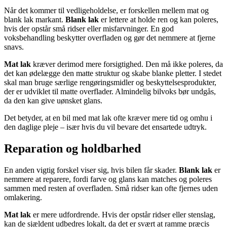
Når det kommer til vedligeholdelse, er forskellen mellem mat og
blank lak markant.
Blank lak
er lettere at holde ren og kan poleres,
hvis der opstår små ridser eller misfarvninger. En god
voksbehandling beskytter overfladen og gør det nemmere at fjerne
snavs.
Mat lak
kræver derimod mere forsigtighed. Den må ikke poleres, da
det kan ødelægge den matte struktur og skabe blanke pletter. I stedet
skal man bruge særlige rengøringsmidler og beskyttelsesprodukter,
der er udviklet til matte overflader. Almindelig bilvoks bør undgås,
da den kan give uønsket glans.
Det betyder, at en bil med mat lak ofte kræver mere tid og omhu i
den daglige pleje – især hvis du vil bevare det ensartede udtryk.
Reparation og holdbarhed
En anden vigtig forskel viser sig, hvis bilen får skader.
Blank lak
er
nemmere at reparere, fordi farve og glans kan matches og poleres
sammen med resten af overfladen. Små ridser kan ofte fjernes uden
omlakering.
Mat lak
er mere udfordrende. Hvis der opstår ridser eller stenslag,
kan de sjældent udbedres lokalt, da det er svært at ramme præcis