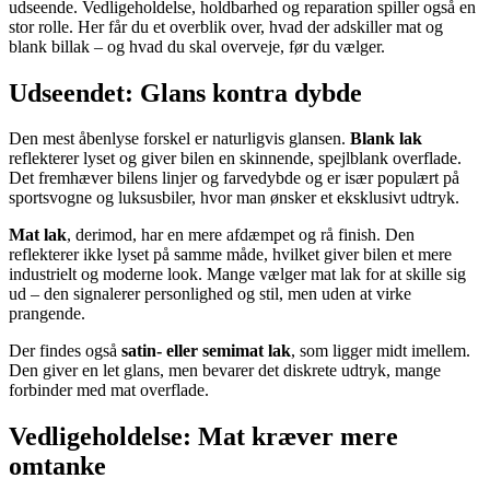
udseende. Vedligeholdelse, holdbarhed og reparation spiller også en
stor rolle. Her får du et overblik over, hvad der adskiller mat og
blank billak – og hvad du skal overveje, før du vælger.
Udseendet: Glans kontra dybde
Den mest åbenlyse forskel er naturligvis glansen.
Blank lak
reflekterer lyset og giver bilen en skinnende, spejlblank overflade.
Det fremhæver bilens linjer og farvedybde og er især populært på
sportsvogne og luksusbiler, hvor man ønsker et eksklusivt udtryk.
Mat lak
, derimod, har en mere afdæmpet og rå finish. Den
reflekterer ikke lyset på samme måde, hvilket giver bilen et mere
industrielt og moderne look. Mange vælger mat lak for at skille sig
ud – den signalerer personlighed og stil, men uden at virke
prangende.
Der findes også
satin- eller semimat lak
, som ligger midt imellem.
Den giver en let glans, men bevarer det diskrete udtryk, mange
forbinder med mat overflade.
Vedligeholdelse: Mat kræver mere
omtanke