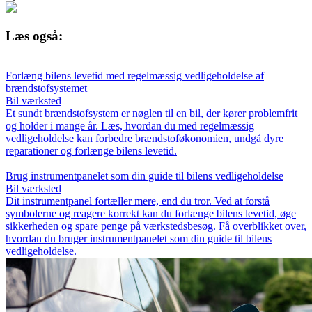
Læs også:
Forlæng bilens levetid med regelmæssig vedligeholdelse af
brændstofsystemet
Bil værksted
Et sundt brændstofsystem er nøglen til en bil, der kører problemfrit
og holder i mange år. Læs, hvordan du med regelmæssig
vedligeholdelse kan forbedre brændstoføkonomien, undgå dyre
reparationer og forlænge bilens levetid.
Brug instrumentpanelet som din guide til bilens vedligeholdelse
Bil værksted
Dit instrumentpanel fortæller mere, end du tror. Ved at forstå
symbolerne og reagere korrekt kan du forlænge bilens levetid, øge
sikkerheden og spare penge på værkstedsbesøg. Få overblikket over,
hvordan du bruger instrumentpanelet som din guide til bilens
vedligeholdelse.