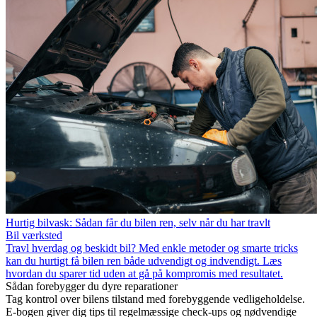
Hurtig bilvask: Sådan får du bilen ren, selv når du har travlt
Bil værksted
Travl hverdag og beskidt bil? Med enkle metoder og smarte tricks
kan du hurtigt få bilen ren både udvendigt og indvendigt. Læs
hvordan du sparer tid uden at gå på kompromis med resultatet.
Sådan forebygger du dyre reparationer
Tag kontrol over bilens tilstand med forebyggende vedligeholdelse.
E-bogen giver dig tips til regelmæssige check-ups og nødvendige