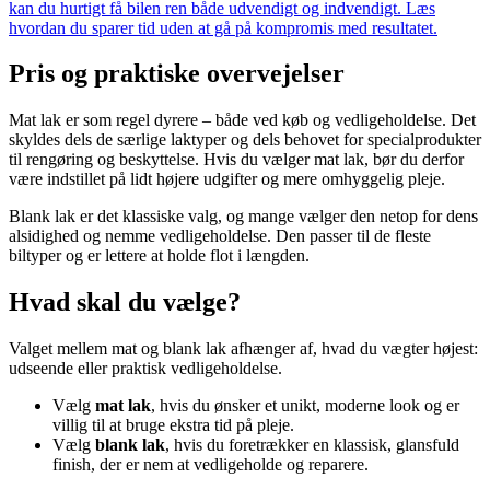
kan du hurtigt få bilen ren både udvendigt og indvendigt. Læs
hvordan du sparer tid uden at gå på kompromis med resultatet.
Pris og praktiske overvejelser
Mat lak er som regel dyrere – både ved køb og vedligeholdelse. Det
skyldes dels de særlige laktyper og dels behovet for specialprodukter
til rengøring og beskyttelse. Hvis du vælger mat lak, bør du derfor
være indstillet på lidt højere udgifter og mere omhyggelig pleje.
Blank lak er det klassiske valg, og mange vælger den netop for dens
alsidighed og nemme vedligeholdelse. Den passer til de fleste
biltyper og er lettere at holde flot i længden.
Hvad skal du vælge?
Valget mellem mat og blank lak afhænger af, hvad du vægter højest:
udseende eller praktisk vedligeholdelse.
Vælg
mat lak
, hvis du ønsker et unikt, moderne look og er
villig til at bruge ekstra tid på pleje.
Vælg
blank lak
, hvis du foretrækker en klassisk, glansfuld
finish, der er nem at vedligeholde og reparere.