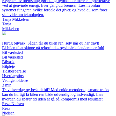
Regenerativ bremsning gør el- og hybridbiler mere energieffektive
ved at genvinde energi, hver gang du bremser. Læs hvordan
systemet fungerer, hvilke fordele det giver, og hvad du som fører
skal vide om teknologien.
Tanja Mikkelsen
Tanja
Mikkelsen
Hurtig bilvask: Sådan får du bilen ren, selv når du har travlt
Få bilen til at skinne på rekordtid – også når kalenderen er fuld
Bil værksted
Bil værksted
Bilvask
Bilpleje
Tidsbesparelse
Hverdagstips
Vedligeholdelse
3 min
Travl hverdag og beskidt bil? Med enkle metoder og smarte tricks
kan du hurtigt få bilen ren både udvendigt og indvendigt. Læs
hvordan du sparer tid uden at gå på kompromis med resultatet.
Reza Nielsen
Reza
Nielsen