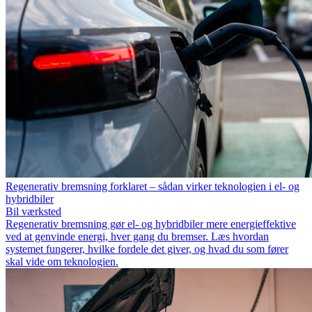
Regenerativ bremsning forklaret – sådan virker teknologien i el- og
hybridbiler
Bil værksted
Regenerativ bremsning gør el- og hybridbiler mere energieffektive
ved at genvinde energi, hver gang du bremser. Læs hvordan
systemet fungerer, hvilke fordele det giver, og hvad du som fører
skal vide om teknologien.