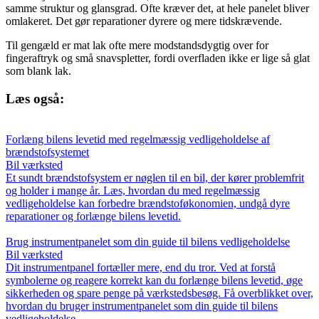
samme struktur og glansgrad. Ofte kræver det, at hele panelet bliver
omlakeret. Det gør reparationer dyrere og mere tidskrævende.
Til gengæld er mat lak ofte mere modstandsdygtig over for
fingeraftryk og små snavspletter, fordi overfladen ikke er lige så glat
som blank lak.
Læs også:
Forlæng bilens levetid med regelmæssig vedligeholdelse af
brændstofsystemet
Bil værksted
Et sundt brændstofsystem er nøglen til en bil, der kører problemfrit
og holder i mange år. Læs, hvordan du med regelmæssig
vedligeholdelse kan forbedre brændstoføkonomien, undgå dyre
reparationer og forlænge bilens levetid.
Brug instrumentpanelet som din guide til bilens vedligeholdelse
Bil værksted
Dit instrumentpanel fortæller mere, end du tror. Ved at forstå
symbolerne og reagere korrekt kan du forlænge bilens levetid, øge
sikkerheden og spare penge på værkstedsbesøg. Få overblikket over,
hvordan du bruger instrumentpanelet som din guide til bilens
vedligeholdelse.