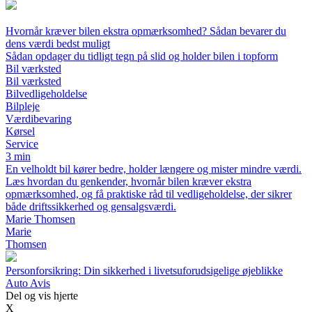
Hvornår kræver bilen ekstra opmærksomhed? Sådan bevarer du
dens værdi bedst muligt
Sådan opdager du tidligt tegn på slid og holder bilen i topform
Bil værksted
Bil værksted
Bilvedligeholdelse
Bilpleje
Værdibevaring
Kørsel
Service
3 min
En velholdt bil kører bedre, holder længere og mister mindre værdi.
Læs hvordan du genkender, hvornår bilen kræver ekstra
opmærksomhed, og få praktiske råd til vedligeholdelse, der sikrer
både driftssikkerhed og gensalgsværdi.
Marie Thomsen
Marie
Thomsen
Personforsikring: Din sikkerhed i livetsuforudsigelige øjeblikke
Auto Avis
Del og vis hjerte
X