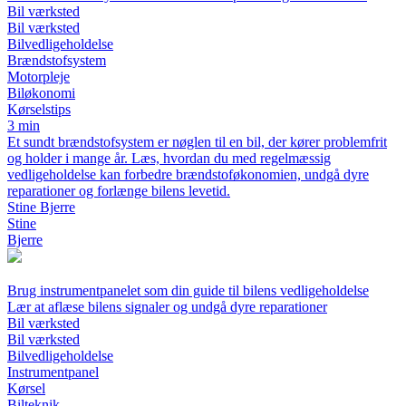
Bil værksted
Bil værksted
Bilvedligeholdelse
Brændstofsystem
Motorpleje
Biløkonomi
Kørselstips
3 min
Et sundt brændstofsystem er nøglen til en bil, der kører problemfrit
og holder i mange år. Læs, hvordan du med regelmæssig
vedligeholdelse kan forbedre brændstoføkonomien, undgå dyre
reparationer og forlænge bilens levetid.
Stine Bjerre
Stine
Bjerre
Brug instrumentpanelet som din guide til bilens vedligeholdelse
Lær at aflæse bilens signaler og undgå dyre reparationer
Bil værksted
Bil værksted
Bilvedligeholdelse
Instrumentpanel
Kørsel
Bilteknik