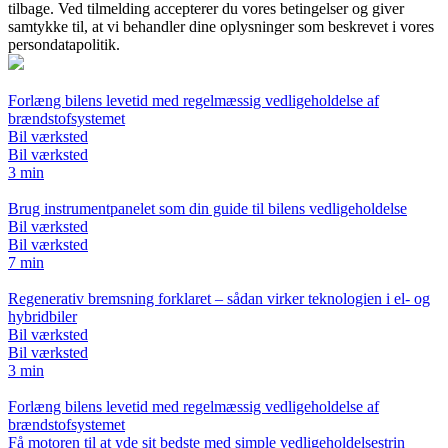
tilbage. Ved tilmelding accepterer du vores betingelser og giver
samtykke til, at vi behandler dine oplysninger som beskrevet i vores
persondatapolitik.
Forlæng bilens levetid med regelmæssig vedligeholdelse af
brændstofsystemet
Bil værksted
Bil værksted
3 min
Brug instrumentpanelet som din guide til bilens vedligeholdelse
Bil værksted
Bil værksted
7 min
Regenerativ bremsning forklaret – sådan virker teknologien i el- og
hybridbiler
Bil værksted
Bil værksted
3 min
Forlæng bilens levetid med regelmæssig vedligeholdelse af
brændstofsystemet
Få motoren til at yde sit bedste med simple vedligeholdelsestrin