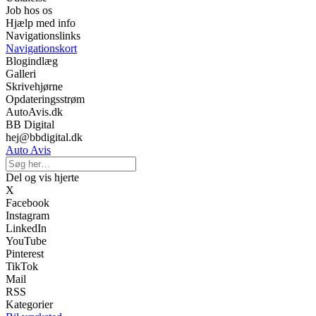
Job hos os
Hjælp med info
Navigationslinks
Navigationskort
Blogindlæg
Galleri
Skrivehjørne
Opdateringsstrøm
AutoAvis.dk
BB Digital
hej@bbdigital.dk
Auto Avis
Del og vis hjerte
X
Facebook
Instagram
LinkedIn
YouTube
Pinterest
TikTok
Mail
RSS
Kategorier