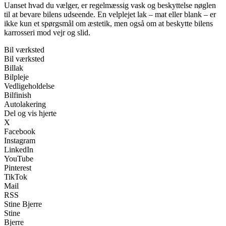
Uanset hvad du vælger, er regelmæssig vask og beskyttelse nøglen
til at bevare bilens udseende. En velplejet lak – mat eller blank – er
ikke kun et spørgsmål om æstetik, men også om at beskytte bilens
karrosseri mod vejr og slid.
Bil værksted
Bil værksted
Billak
Bilpleje
Vedligeholdelse
Bilfinish
Autolakering
Del og vis hjerte
X
Facebook
Instagram
LinkedIn
YouTube
Pinterest
TikTok
Mail
RSS
Stine Bjerre
Stine
Bjerre